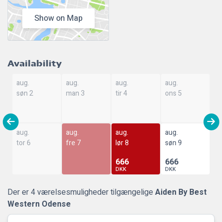
Show on Map
Availability
aug.
aug.
aug.
aug.
søn 2
man 3
tir 4
ons 5
aug.
aug.
aug.
aug.
tor 6
fre 7
lør 8
søn 9
666
666
DKK
DKK
Der er 4 værelsesmuligheder tilgængelige
Aiden By Best
Western Odense