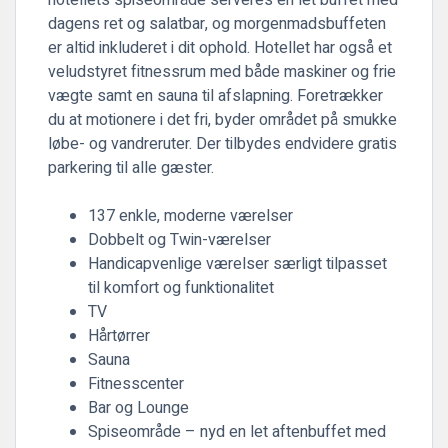
hotellets spiseområde serveres en let buffet med
dagens ret og salatbar, og morgenmadsbuffeten
er altid inkluderet i dit ophold. Hotellet har også et
veludstyret fitnessrum med både maskiner og frie
vægte samt en sauna til afslapning. Foretrækker
du at motionere i det fri, byder området på smukke
løbe- og vandreruter. Der tilbydes endvidere gratis
parkering til alle gæster.
137 enkle, moderne værelser
Dobbelt og Twin-værelser
Handicapvenlige værelser særligt tilpasset
til komfort og funktionalitet
TV
Hårtørrer
Sauna
Fitnesscenter
Bar og Lounge
Spiseområde – nyd en let aftenbuffet med