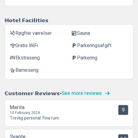
Hotel Facilities
Røgfrie værelser
Sauna
smoke_free
sauna
Gratis WiFi
Parkeringsafgift
wifi
local_parking
Ekstraseng
Parkering
bed
local_parking
Barneseng
crib
See more reviews
Customer Reviews
Marita
9
10 February 2024
Trevlig personal. Fina rum.
Svante