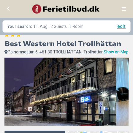
edit
Your search:
11. Aug
, 2 Guests , 1 Room
Best Western Hotel Trollhättan
Polhemsgatan 6, 461 30 TROLLHÄTTAN, Trollhättan
Show on Map