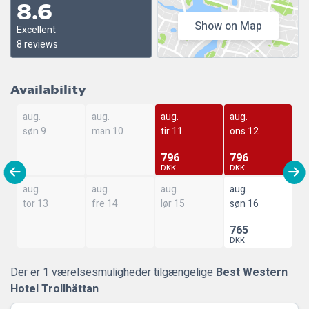
8.6
Show on Map
Excellent
8 reviews
Availability
aug.
aug.
aug.
aug.
søn 9
man 10
tir 11
ons 12
796
796
DKK
DKK
aug.
aug.
aug.
aug.
tor 13
fre 14
lør 15
søn 16
765
DKK
Der er 1 værelsesmuligheder tilgængelige
Best Western
Hotel Trollhättan