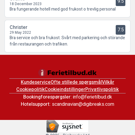
9.5
18 December 2023
Bra fungerande hotell med god frukost o trevlig personal
Christer
7.5
29 May 2022
Bra service och bra frukost. Svårt med parkering och störande
från restaurangen och trafiken.
Kundeservice
Ofte stillede spørgsmål
Vilkår
Cookiepolitik
Cookieindstillinger
Privatlivspolitik
Bookingforespørgsler:
info@ferietilbud.dk
Hotelsupport:
scandinavian@digibreaks.com