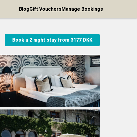
Blog
Gift Vouchers
Manage Bookings
Book a 2 night stay from
3177 DKK