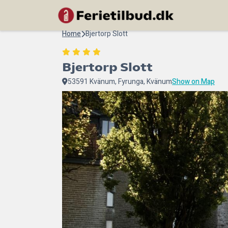
Home
Bjertorp Slott
Bjertorp Slott
53591 Kvänum, Fyrunga, Kvänum
Show on Map