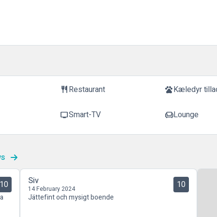
Restaurant
Kæledyr tilla
restaurant
pets
Smart-TV
Lounge
tv
chair
ws
Siv
10
10
14 February 2024
na
Jättefint och mysigt boende