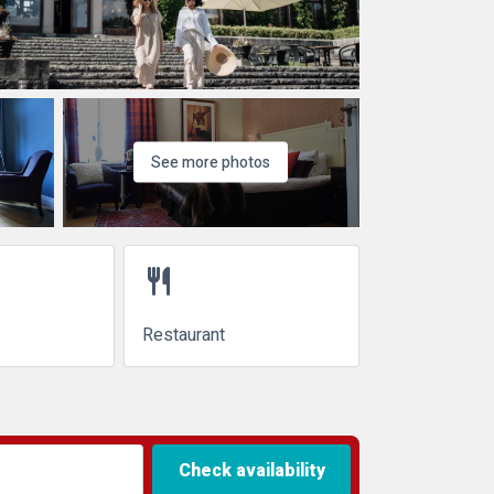
See more photos
restaurant
Restaurant
Check availability