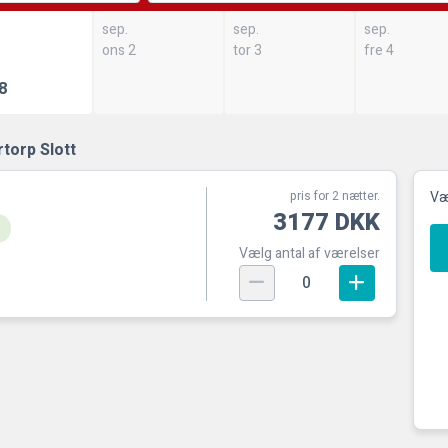
sep.
sep.
sep.
ons 2
tor 3
fre 4
8
rtorp Slott
pris for 2 nætter.
Væl
3177 DKK
Vælg antal af værelser
0