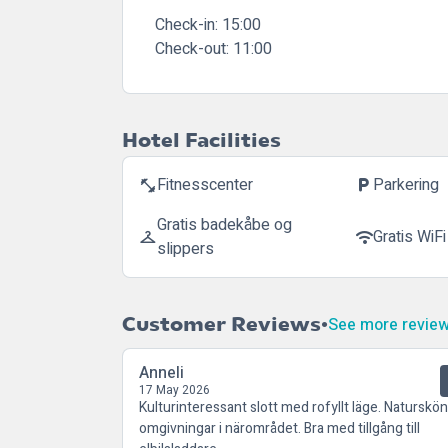
Check-in:
15:00
Check-out:
11:00
Hotel Facilities
Fitnesscenter
Parkering
fitness_center
local_parking
Gratis badekåbe og
Gratis WiFi
checkroom
wifi
slippers
Customer Reviews
See more revie
Anneli
17 May 2026
Kulturinteressant slott med rofyllt läge. Naturskö
omgivningar i närområdet. Bra med tillgång till