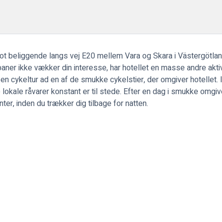
ot beliggende langs vej E20 mellem Vara og Skara i Västergötland
fbaner ikke vækker din interesse, har hotellet en masse andre akti
en cykeltur ad en af ​​de smukke cykelstier, der omgiver hotellet
lokale råvarer konstant er til stede. Efter en dag i smukke omgive
nter, inden du trækker dig tilbage for natten.