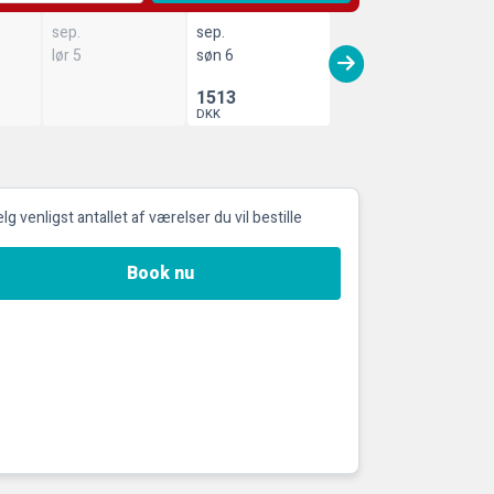
sep.
sep.
lør 5
søn 6
1513
DKK
g venligst antallet af værelser du vil bestille
Book nu