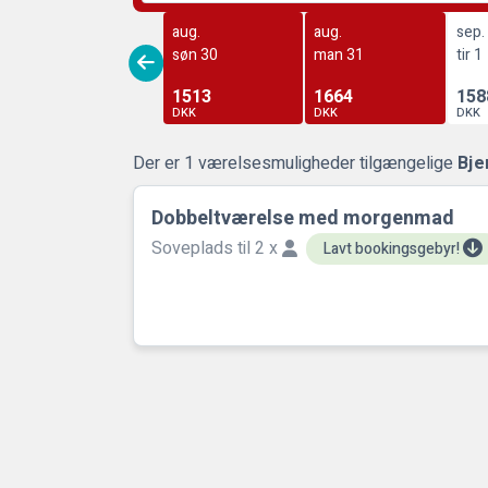
aug.
aug.
sep.
søn 30
man 31
tir 1
1513
1664
158
DKK
DKK
DKK
Der er 1 værelsesmuligheder tilgængelige
Bje
Dobbeltværelse med morgenmad
Soveplads til 2 x
Lavt bookingsgebyr!