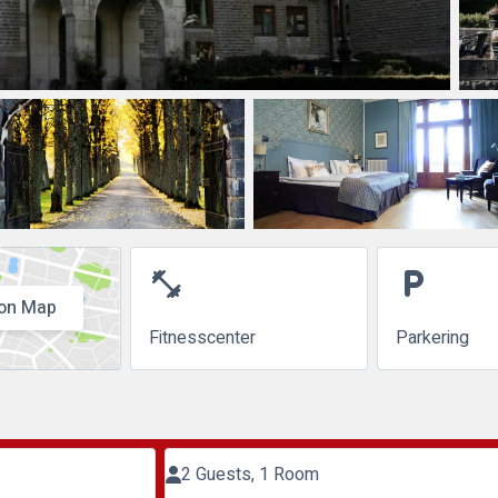
fitness_center
local_parking
on Map
Fitnesscenter
Parkering
2 Guests, 1 Room