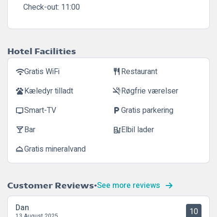
Check-out:
11:00
Hotel Facilities
Gratis WiFi
Restaurant
wifi
restaurant
Kæledyr tilladt
Røgfrie værelser
pets
smoke_free
Smart-TV
Gratis parkering
tv
local_parking
Bar
Elbil lader
local_bar
ev_station
Gratis mineralvand
room_service
See more reviews
Customer Reviews
Dan
10
13 August 2025