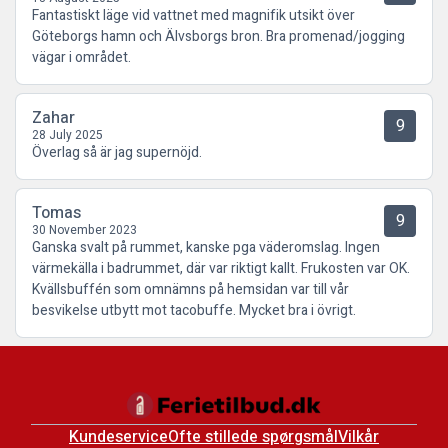
Fantastiskt läge vid vattnet med magnifik utsikt över
Göteborgs hamn och Älvsborgs bron. Bra promenad/jogging
vägar i området.
Zahar
9
28 July 2025
Överlag så är jag supernöjd.
Tomas
9
30 November 2023
Ganska svalt på rummet, kanske pga väderomslag. Ingen
värmekälla i badrummet, där var riktigt kallt. Frukosten var OK.
Kvällsbuffén som omnämns på hemsidan var till vår
besvikelse utbytt mot tacobuffe. Mycket bra i övrigt.
Kundeservice
Ofte stillede spørgsmål
Vilkår