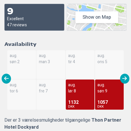
9
Show on Map
Excellent
47 reviews
Availability
aug.
aug.
aug.
aug.
søn 2
man 3
tir 4
ons 5
aug.
aug.
aug.
aug.
tor 6
fre 7
lør 8
søn 9
1132
1057
DKK
DKK
Der er 3 værelsesmuligheder tilgængelige
Thon Partner
Hotel Dockyard