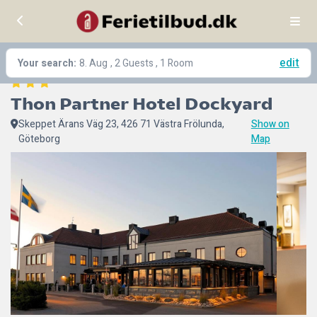
edit
Your search:
8. Aug
, 2 Guests , 1 Room
Thon Partner Hotel Dockyard
Skeppet Ärans Väg 23, 426 71 Västra Frölunda,
Show on
Göteborg
Map