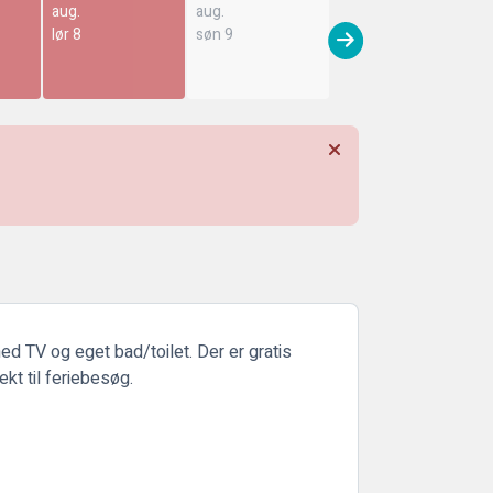
aug.
aug.
lør 8
søn 9
ed TV og eget bad/toilet. Der er gratis
kt til feriebesøg.