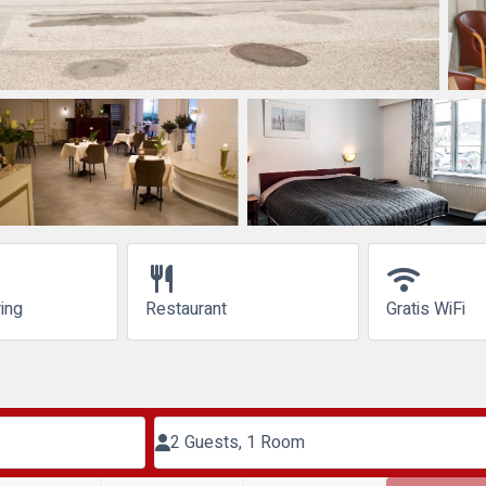
restaurant
wifi
ring
Restaurant
Gratis WiFi
2 Guests, 1 Room