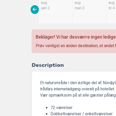
aug.
aug.
aug.
søn 2
man 3
tir 4
Beklager! Vi har desværre ingen ledige
Prøv venligst en anden destination, et andet 
Description
Et naturområde i den østlige del af Nordjy
trådløs internetadgang overalt på hotellet
Vær opmærksom på at alle gæster pålægge
72 værelser
Dobbeltværelser / enkeltværelser