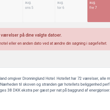
aug.
aug.
aug.
ons 5
tor 6
fre 7
 værelser på dine valgte datoer.
hotel eller en anden dato ved at ændre din søgning i søgefeltet.
lland omgiver Dronninglund Hotel. Hotellet har 72 værelser, alle m
. Nærheden til skoven og stranden gør hotellets beliggenhed perfe
s 38 DKK ekstra per gæst per nat på baggrund af energipriser.