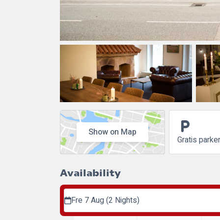
local_parking
Show on Map
Gratis parke
Availability
Fre 7 Aug (2 Nights)