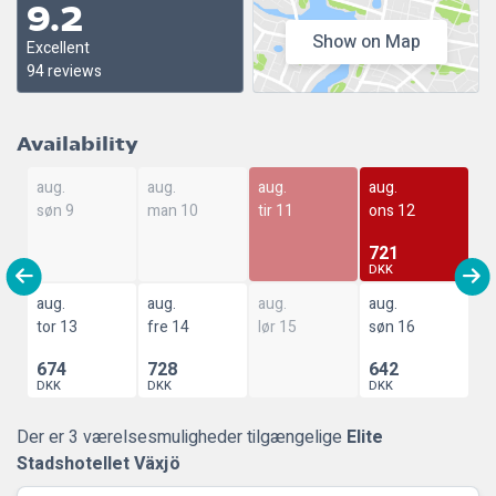
9.2
Show on Map
Excellent
94 reviews
Availability
aug.
aug.
aug.
aug.
søn 9
man 10
tir 11
ons 12
721
DKK
aug.
aug.
aug.
aug.
tor 13
fre 14
lør 15
søn 16
674
728
642
DKK
DKK
DKK
Der er 3 værelsesmuligheder tilgængelige
Elite
Stadshotellet Växjö