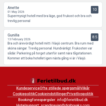
Anette
10
01 May 2026
Supermysigt hotell med bra läge, god frukost och bra och
trevlig personal
Gunilla
8.5
13 February 2026
Bra och ärevördigt hotell mitt i Växjö centrum. Bra rum med
sköna sängar. Trevlig personal. Hundvänligt. Frukosten var
sådär. Parkering på torget utanför samt nära tågstationen.
Kommer att boka hotellet igen nästa gång vi är i Växjö.
Kundeservice
Ofte stillede spørgsmål
Vilkår
Cookiepolitik
Cookieindstillinger
Privatlivspolitik
Bookingforespørgsler:
info@ferietilbud.dk
Hotelsupport:
scandinavian@digibreaks.com