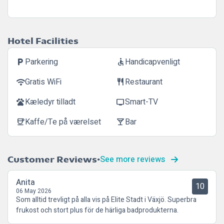
Hotel Facilities
Parkering
Handicapvenligt
local_parking
accessible
Gratis WiFi
Restaurant
wifi
restaurant
Kæledyr tilladt
Smart-TV
pets
tv
Kaffe/Te på værelset
Bar
coffee
local_bar
See more reviews
Customer Reviews
Anita
10
06 May 2026
Som alltid trevligt på alla vis på Elite Stadt i Växjö. Superbra
frukost och stort plus för de härliga badprodukterna.