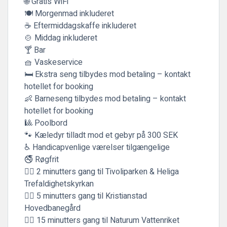
🌐 Gratis WiFi
🍽️ Morgenmad inkluderet
☕ Eftermiddagskaffe inkluderet
🍲 Middag inkluderet
🍸 Bar
🧺 Vaskeservice
🛏️ Ekstra seng tilbydes mod betaling – kontakt
hotellet for booking
👶 Barneseng tilbydes mod betaling – kontakt
hotellet for booking
🎱 Poolbord
🐾 Kæledyr tilladt mod et gebyr på 300 SEK
♿ Handicapvenlige værelser tilgængelige
🚭 Røgfrit
🚶‍♂️ 2 minutters gang til Tivoliparken & Heliga
Trefaldighetskyrkan
🚶‍♂️ 5 minutters gang til Kristianstad
Hovedbanegård
🚶‍♂️ 15 minutters gang til Naturum Vattenriket