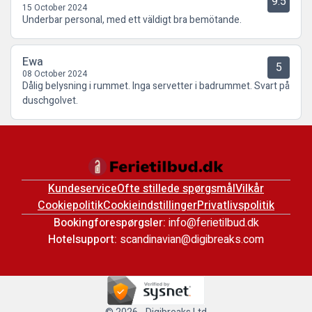
9.5
15 October 2024
Underbar personal, med ett väldigt bra bemötande.
Ewa
5
08 October 2024
Dålig belysning i rummet. Inga servetter i badrummet. Svart på
duschgolvet.
Kundeservice
Ofte stillede spørgsmål
Vilkår
Cookiepolitik
Cookieindstillinger
Privatlivspolitik
Bookingforespørgsler:
info@ferietilbud.dk
Hotelsupport:
scandinavian@digibreaks.com