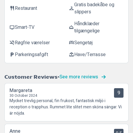
Gratis badekåbe og
Restaurant
restaurant
checkroom
slippers
Håndklæder
Smart-TV
tv
room_service
tilgængelige
Røgfrie værelser
Sengetøj
smoke_free
bed
Parkeringsafgift
Have/Terrasse
local_parking
deck
See more reviews
Customer Reviews
Margareta
9
30 October 2024
Mycket trevlig personal, fin frukost, fantastisk miljö i
reception o trapphus. Rummet lite slitet men sköna sängar. Vi
är nöjda.
Anne