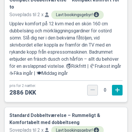
Compact Dobbeltværelse – Kompakt komfort for
to
Soveplads til 2 x
Lavt bookingsgebyr!
Upplev komfort på 12 kvm med en skön 160 cm
dubbelsäng och mörkläggningsgardiner för ostörd
sömn. Slå dig ner i den bekväma fåtöljen, vid
skrivbordet eller koppla av framför din TV med en
rykande kopp från espressomaskinen. Badrummet
erbjuder en fräsch dusch och hårfön – allt du behöver
för en avslappnad vistelse. 🚭Rökfritt | 🥐Frukost ingår
☕Fika ingår | 🍽️Middag ingår
pris for 2 nætter.
0
2886 DKK
Standard Dobbeltværelse – Rummeligt &
Komfortabelt med dobbeltseng
Soveplads til 2 x
Lavt bookingsgebyr!