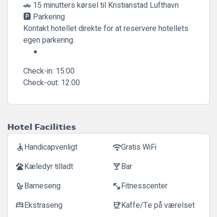
🚗 15 minutters kørsel til Kristianstad Lufthavn
🅿️ Parkering
Kontakt hotellet direkte for at reservere hotellets
egen parkering.
Check-in:
15:00
Check-out:
12:00
Hotel Facilities
Handicapvenligt
Gratis WiFi
accessible
wifi
Kæledyr tilladt
Bar
pets
local_bar
Barneseng
Fitnesscenter
crib
fitness_center
Ekstraseng
Kaffe/Te på værelset
bed
coffee