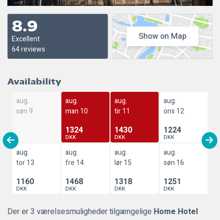
8.9
Show on Map
Excellent
64 reviews
Availability
aug.
aug.
aug.
aug.
søn 9
man 10
tir 11
ons 12
1324
1430
1224
DKK
DKK
DKK
aug.
aug.
aug.
aug.
tor 13
fre 14
lør 15
søn 16
1160
1468
1318
1251
DKK
DKK
DKK
DKK
Der er 3 værelsesmuligheder tilgængelige
Home Hotel