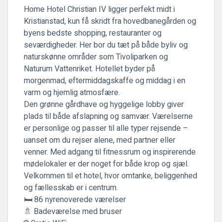
Home Hotel Christian IV
ligger perfekt midt i
Kristianstad, kun få skridt fra hovedbanegården og
byens bedste shopping, restauranter og
seværdigheder. Her bor du tæt på både byliv og
naturskønne områder som Tivoliparken og
Naturum Vattenriket. Hotellet byder på
morgenmad, eftermiddagskaffe og middag i en
varm og hjemlig atmosfære.
Den grønne gårdhave og hyggelige lobby giver
plads til både afslapning og samvær. Værelserne
er personlige og passer til alle typer rejsende –
uanset om du rejser alene, med partner eller
venner. Med adgang til fitnessrum og inspirerende
mødelokaler er der noget for både krop og sjæl.
Velkommen til et hotel, hvor omtanke, beliggenhed
og fællesskab er i centrum.
🛏️ 86 nyrenoverede værelser
🚿 Badeværelse med bruser