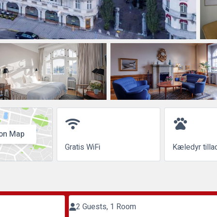
wifi
pets
on Map
Gratis WiFi
Kæledyr tilla
2 Guests, 1 Room