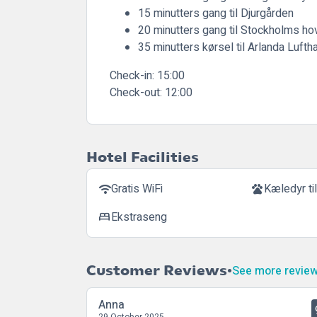
15 minutters gang til Djurgården
20 minutters gang til Stockholms h
35 minutters kørsel til Arlanda Lufth
Check-in:
15:00
Check-out:
12:00
Hotel Facilities
Gratis WiFi
Kæledyr til
wifi
pets
Ekstraseng
bed
Customer Reviews
See more revie
Anna
29 October 2025