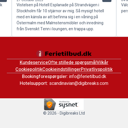
ck
Vistelsen på Hotell Esplanade på Strandvägen i
Väld
Stockholm får 10 stjärnor av mig. Så mysigt hotell
per
med en känsla av att befinna sig i en våning på
Östermalm med Malmstensmöbler och inredning
från Svenskt Tenn i loungen, en trappa upp.
Kundeservice
Ofte stillede spørgsmål
Vilkår
Cookiepolitik
Cookieindstillinger
Privatlivspolitik
Bookingforespørgsler:
info@ferietilbud.dk
Hotelsupport:
scandinavian@digibreaks.com
© 2026 - Digibreaks Ltd