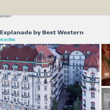
 Western
l Esplanade by Best Western
ow on Map