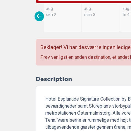
aug.
aug.
aug.
søn 2
man 3
tir 4
Beklager! Vi har desværre ingen ledige
Prøv venligst en anden destination, et andet 
Description
Hotel Esplanade Signature Collection by B
seværdigheder samt Stureplans storbypuls
metrostationen Östermalmstorg. Alle vore
Tenn. Værelserne er rummelige med højt til l
tilbagevendende gæster gennem årene, m