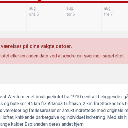
aug.
aug.
aug.
ons 5
tor 6
fre 7
 værelser på dine valgte datoer.
hotel eller en anden dato ved at ændre din søgning i søgefeltet.
est Western er et boutiquehotel fra 1910 centralt beliggende i 
 og butikker. 44 km fra Arlanda Lufthavn, 2 km fra Stockholms 
s værelser og fællesarealer er smukt indrettede med originale 
oftet, knirkende parketgulve og individuel indretning. Med sin hist
ange kalder Esplanaden deres andet hjem.