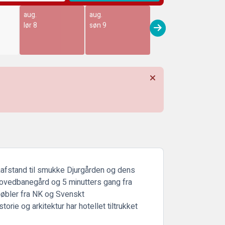
aug.
aug.
lør 8
søn 9
gåafstand til smukke Djurgården og dens
hovedbanegård og 5 minutters gang fra
møbler fra NK og Svenskt
orie og arkitektur har hotellet tiltrukket