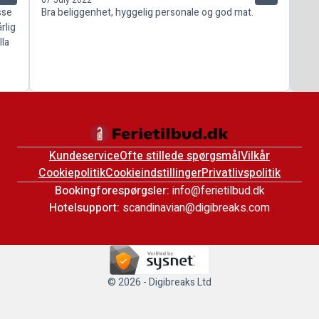
sse
Bra beliggenhet, hyggelig personale og god mat.
rlig
Ila
Kundeservice
Ofte stillede spørgsmål
Vilkår
Cookiepolitik
Cookieindstillinger
Privatlivspolitik
Bookingforespørgsler:
info@ferietilbud.dk
Hotelsupport:
scandinavian@digibreaks.com
© 2026 - Digibreaks Ltd