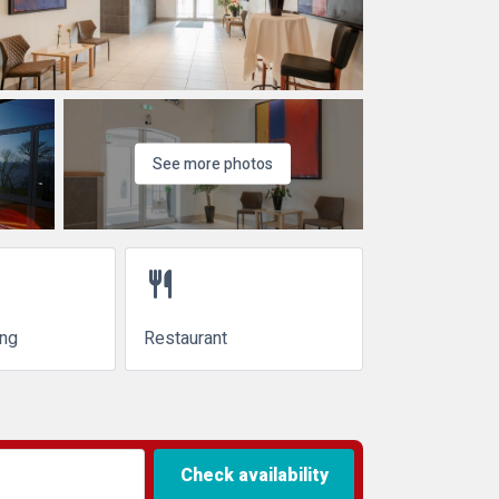
See more photos
restaurant
ing
Restaurant
Check availability