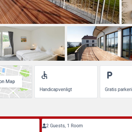
accessible
local_parking
on Map
Handicapvenligt
Gratis parker
2 Guests, 1 Room