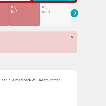
aug.
aug.
lør 8
søn 9
relser, alle med bad/WC. Restauranten