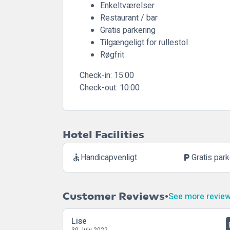
Enkeltværelser
Restaurant / bar
Gratis parkering
Tilgængeligt for rullestol
Røgfrit
Check-in:
15:00
Check-out:
10:00
Hotel Facilities
Handicapvenligt
Gratis park
accessible
local_parking
Customer Reviews
See more revie
Lise
30 July 2022