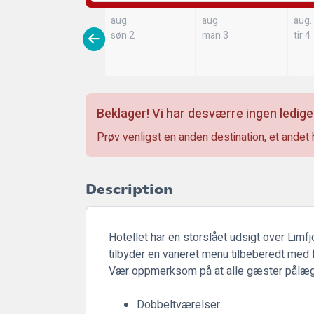
aug.
aug.
aug.
søn 2
man 3
tir 4
Beklager! Vi har desværre ingen ledige
Prøv venligst en anden destination, et andet 
Description
Hotellet har en storslået udsigt over Lim
tilbyder en varieret menu tilbeberedt med f
Vær oppmerksom på at alle gæster pålægg
Dobbeltværelser