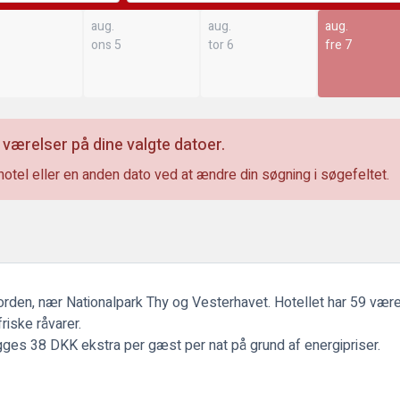
aug.
aug.
aug.
ons 5
tor 6
fre 7
 værelser på dine valgte datoer.
hotel eller en anden dato ved at ændre din søgning i søgefeltet.
fjorden, nær Nationalpark Thy og Vesterhavet. Hotellet har 59 væ
riske råvarer.
es 38 DKK ekstra per gæst per nat på grund af energipriser.