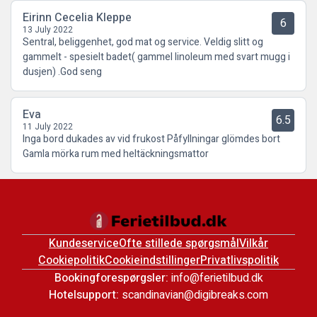
Eirinn Cecelia Kleppe
6
13 July 2022
Sentral, beliggenhet, god mat og service. Veldig slitt og
gammelt - spesielt badet( gammel linoleum med svart mugg i
dusjen) .God seng
Eva
6.5
11 July 2022
Inga bord dukades av vid frukost Påfyllningar glömdes bort
Gamla mörka rum med heltäckningsmattor
Kundeservice
Ofte stillede spørgsmål
Vilkår
Cookiepolitik
Cookieindstillinger
Privatlivspolitik
Bookingforespørgsler:
info@ferietilbud.dk
Hotelsupport:
scandinavian@digibreaks.com