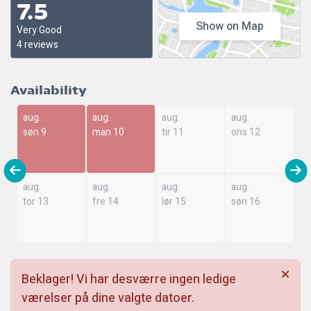
7.5
Show on Map
Very Good
4 reviews
Availability
aug.
aug.
aug.
aug.
søn 9
man 10
tir 11
ons 12
aug.
aug.
aug.
aug.
tor 13
fre 14
lør 15
søn 16
Beklager! Vi har desværre ingen ledige
værelser på dine valgte datoer.