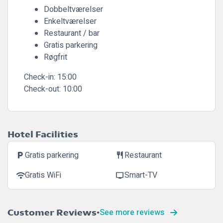
Dobbeltværelser
Enkeltværelser
Restaurant / bar
Gratis parkering
Røgfrit
Check-in:
15:00
Check-out:
10:00
Hotel Facilities
Gratis parkering
Restaurant
local_parking
restaurant
Gratis WiFi
Smart-TV
wifi
tv
See more reviews
Customer Reviews