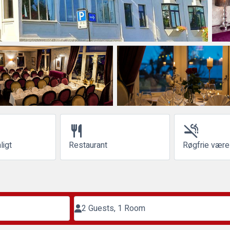
restaurant
smoke_free
ligt
Restaurant
Røgfrie være
2 Guests, 1 Room