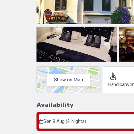
accessible
Show on Map
Handicapven
Availability
Søn 9 Aug (2 Nights)