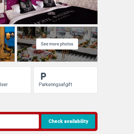
See more photos
local_parking
lser
Parkeringsafgift
Check availability