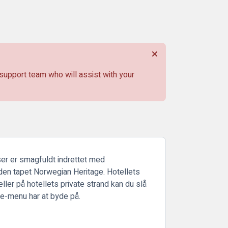
 support team who will assist with your
ser er smagfuldt indrettet med
olden tapet Norwegian Heritage. Hotellets
ller på hotellets private strand kan du slå
te-menu har at byde på.