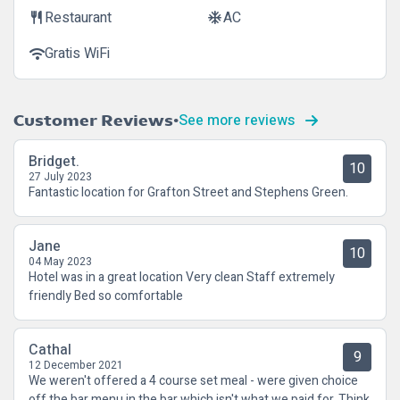
Restaurant
AC
restaurant
ac_unit
Gratis WiFi
wifi
See more reviews
Customer Reviews
Bridget.
10
27 July 2023
Fantastic location for Grafton Street and Stephens Green.
Jane
10
04 May 2023
Hotel was in a great location Very clean Staff extremely
friendly Bed so comfortable
Cathal
9
12 December 2021
We weren't offered a 4 course set meal - were given choice
off the bar menu in the bar which isn't what we paid for. Think