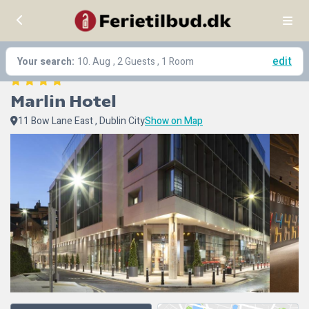
edit
Your search:
10. Aug
, 2 Guests , 1 Room
Marlin Hotel
11 Bow Lane East , Dublin City
Show on Map