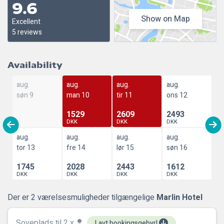
9.6
Show on Map
Excellent
5 reviews
Availability
aug.
aug.
aug.
aug.
søn 9
man 10
tir 11
ons 12
1529
2609
2493
DKK
DKK
DKK
aug.
aug.
aug.
aug.
tor 13
fre 14
lør 15
søn 16
1745
2028
2443
1612
DKK
DKK
DKK
DKK
Der er 2 værelsesmuligheder tilgængelige
Marlin Hotel
Soveplads til 2 x
Lavt bookingsgebyr!