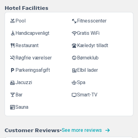
Hotel Facilities
Pool
Fitnesscenter
pool
fitness_center
Handicapvenligt
Gratis WiFi
accessible
wifi
Restaurant
Kæledyr tilladt
restaurant
pets
Røgfrie værelser
Børneklub
smoke_free
child_care
Parkeringsafgift
Elbil lader
local_parking
ev_station
Jacuzzi
Spa
hot_tub
spa
Bar
Smart-TV
local_bar
tv
Sauna
sauna
See more reviews
Customer Reviews