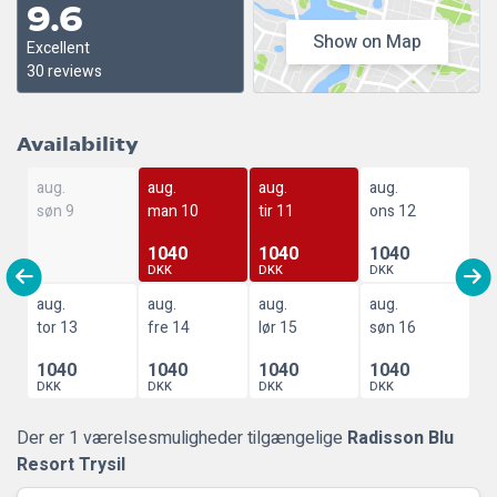
9.6
Show on Map
Excellent
30 reviews
Availability
aug.
aug.
aug.
aug.
søn 9
man 10
tir 11
ons 12
1040
1040
1040
DKK
DKK
DKK
aug.
aug.
aug.
aug.
tor 13
fre 14
lør 15
søn 16
1040
1040
1040
1040
DKK
DKK
DKK
DKK
Der er 1 værelsesmuligheder tilgængelige
Radisson Blu
Resort Trysil