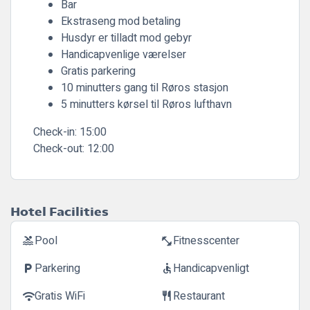
Bar
Ekstraseng mod betaling
Husdyr er tilladt mod gebyr
Handicapvenlige værelser
Gratis parkering
10 minutters gang til Røros stasjon
5 minutters kørsel til Røros lufthavn
Check-in:
15:00
Check-out:
12:00
Hotel Facilities
Pool
Fitnesscenter
pool
fitness_center
Parkering
Handicapvenligt
local_parking
accessible
Gratis WiFi
Restaurant
wifi
restaurant