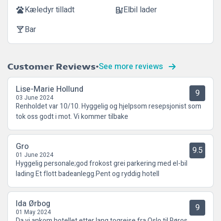
Kæledyr tilladt
Elbil lader
pets
ev_station
Bar
local_bar
See more reviews
Customer Reviews
Lise-Marie Hollund
9
03 June 2024
Renholdet var 10/10. Hyggelig og hjelpsom resepsjonist som
tok oss godt i mot. Vi kommer tilbake
Gro
9.5
01 June 2024
Hyggelig personale;god frokost grei parkering med el-bil
lading Et flott badeanlegg.Pent og ryddig hotell
Ida Ørbog
9
01 May 2024
Da vi ankom hotellet etter lang togreise fra Oslo til Røros