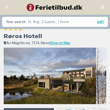
edit
Your search:
16. Aug
, 2 Guests , 1 Room
Røros Hotell
An-Magritts vei, 7374, Røros
Show on Map