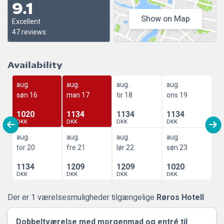
9.1
Show on Map
Excellent
47 reviews
Availability
aug.
aug.
aug.
aug.
søn 16
man 17
tir 18
ons 19
1020
1134
1134
1134
DKK
DKK
DKK
DKK
aug.
aug.
aug.
aug.
tor 20
fre 21
lør 22
søn 23
1134
1209
1209
1020
DKK
DKK
DKK
DKK
Der er 1 værelsesmuligheder tilgængelige
Røros Hotell
Dobbeltværelse med morgenmad og entré til