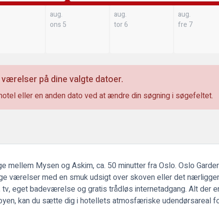
aug.
aug.
aug.
ons 5
tor 6
fre 7
 værelser på dine valgte datoer.
hotel eller en anden dato ved at ændre din søgning i søgefeltet.
ge mellem Mysen og Askim, ca. 50 minutter fra Oslo. Oslo Garder
elige værelser med en smuk udsigt over skoven eller det nærligg
v, eget badeværelse og gratis trådløs internetadgang. Alt der er 
g i byen, kan du sætte dig i hotellets atmosfæriske udendørsareal 