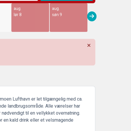
aug.
aug.
lør 8
søn 9
moen Lufthavn er let tilgængelig med ca.
ende landbrugsområde. Alle værelser har
nødvendigt til en vellykket overnatning.
for en kald drink eller et velsmagende