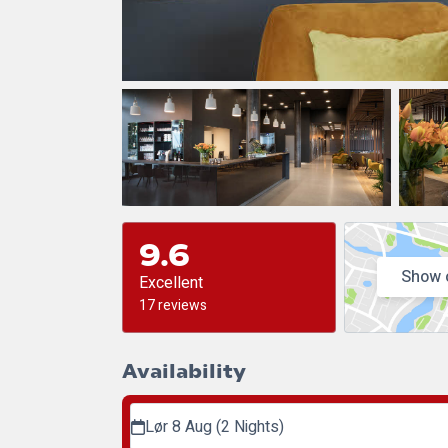
9.6
Show 
Excellent
17 reviews
Availability
Lør 8 Aug (2 Nights)