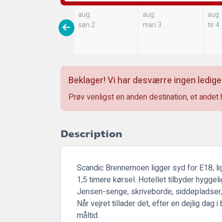
aug.
aug.
aug.
søn 2
man 3
tir 4
Beklager! Vi har desværre ingen ledige
Prøv venligst en anden destination, et andet 
Description
Scandic Brennemoen ligger syd for E18, li
1,5 timere kørsel. Hotellet tilbyder hygg
Jensen-senge, skriveborde, siddepladser, t
Når vejret tillader det, efter en dejlig da
måltid.