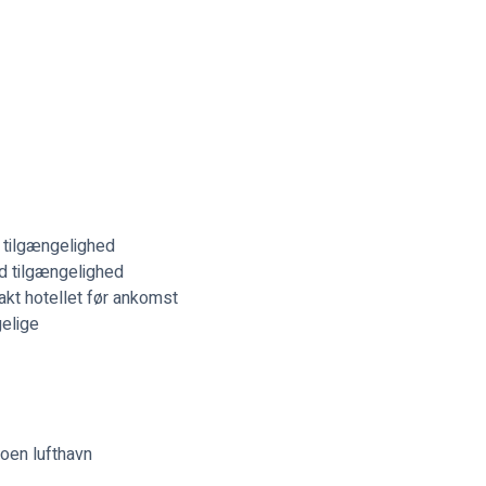
d tilgængelighed
ed tilgængelighed
akt hotellet før ankomst
elige
moen lufthavn