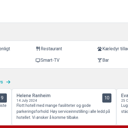
nligt
Restaurant
Kæledyr tilla
restaurant
pets
Smart-TV
Bar
tv
local_bar
ws
Helene Ranheim
Ev
9
10
14 July 2024
25 
iste
Flott hotell med mange fasiliteter og gode
Lug
parkeringsforhold. Høy serviceinnstilling i alle ledd på
stä
hotellet. Vi ønsker å komme tilbake.