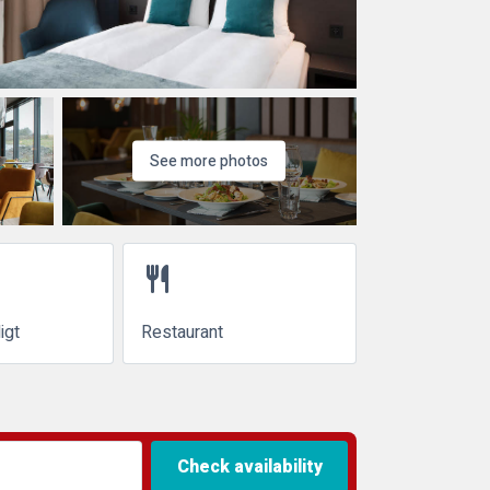
See more photos
restaurant
igt
Restaurant
Check availability