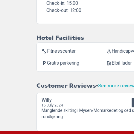
Check-in:
15:00
Check-out:
12:00
Hotel Facilities
Fitnesscenter
Handicapve
fitness_center
accessible
Gratis parkering
Elbil lader
local_parking
ev_station
Customer Reviews
See more revie
Willy
15 July 2024
Manglende skilting i Mysen/Momarkedet og ced s
rundkjøring