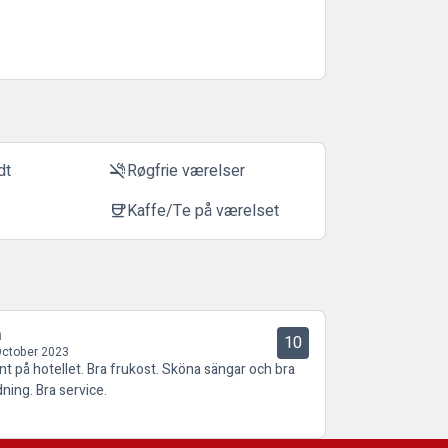
dt
Røgfrie værelser
smoke_free
Kaffe/Te på værelset
coffee
a
10
October 2023
nt på hotellet. Bra frukost. Sköna sängar och bra
dning. Bra service.