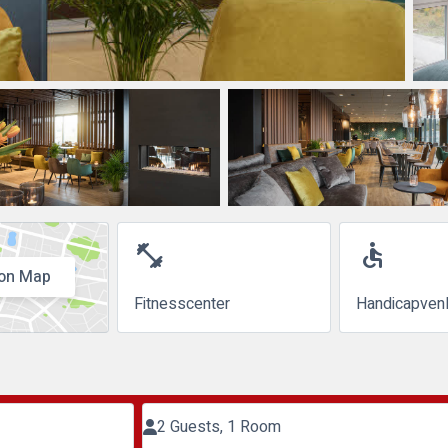
fitness_center
accessible
on Map
Fitnesscenter
Handicapvenl
2 Guests, 1 Room