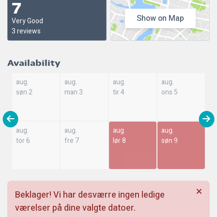
7
Show on Map
Very Good
3 reviews
Availability
aug.
aug.
aug.
aug.
søn 2
man 3
tir 4
ons 5
aug.
aug.
aug.
aug.
tor 6
fre 7
lør 8
søn 9
Beklager! Vi har desværre ingen ledige
værelser på dine valgte datoer.