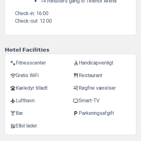
14 minutters gang til Telenor Arena
Check-in:
16:00
Check-out:
12:00
Hotel Facilities
Fitnesscenter
Handicapvenligt
fitness_center
accessible
Gratis WiFi
Restaurant
wifi
restaurant
Kæledyr tilladt
Røgfrie værelser
pets
smoke_free
Lufthavn
Smart-TV
flight
tv
Bar
Parkeringsafgift
local_bar
local_parking
Elbil lader
ev_station