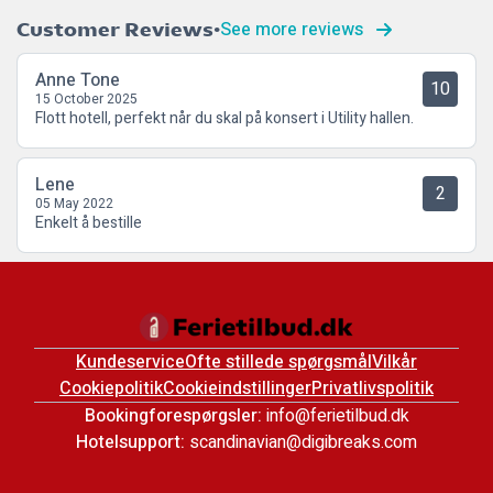
See more reviews
Customer Reviews
Anne Tone
10
15 October 2025
Flott hotell, perfekt når du skal på konsert i Utility hallen.
Lene
2
05 May 2022
Enkelt å bestille
Kundeservice
Ofte stillede spørgsmål
Vilkår
Cookiepolitik
Cookieindstillinger
Privatlivspolitik
Bookingforespørgsler:
info@ferietilbud.dk
Hotelsupport:
scandinavian@digibreaks.com