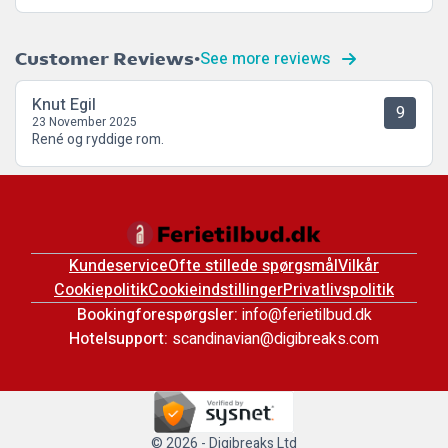
See more reviews
Customer Reviews
Knut Egil
9
23 November 2025
René og ryddige rom.
Kundeservice
Ofte stillede spørgsmål
Vilkår
Cookiepolitik
Cookieindstillinger
Privatlivspolitik
Bookingforespørgsler:
info@ferietilbud.dk
Hotelsupport:
scandinavian@digibreaks.com
© 2026 - Digibreaks Ltd