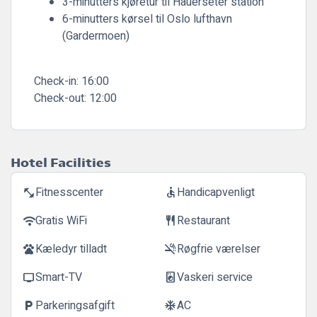
3-minutters kjøretur til Hauerseter station
6-minutters kørsel til Oslo lufthavn
(Gardermoen)
Check-in:
16:00
Check-out:
12:00
Hotel Facilities
Fitnesscenter
Handicapvenligt
fitness_center
accessible
Gratis WiFi
Restaurant
wifi
restaurant
Kæledyr tilladt
Røgfrie værelser
pets
smoke_free
Smart-TV
Vaskeri service
tv
local_laundry_service
Parkeringsafgift
AC
local_parking
ac_unit