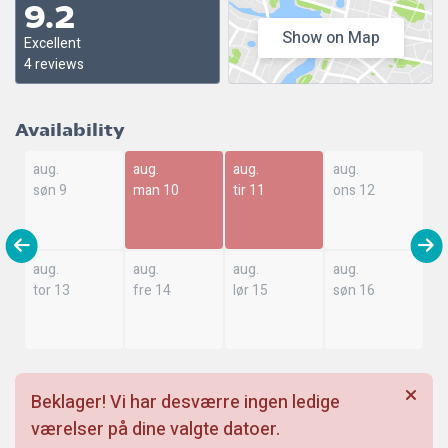
9.2
Show on Map
Excellent
4 reviews
Availability
aug.
aug.
aug.
aug.
søn 9
man 10
tir 11
ons 12
aug.
aug.
aug.
aug.
tor 13
fre 14
lør 15
søn 16
Beklager! Vi har desværre ingen ledige
værelser på dine valgte datoer.