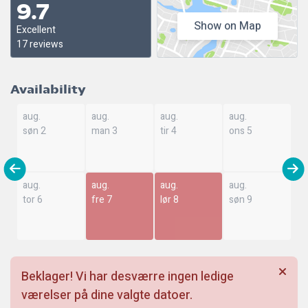
9.7
Show on Map
Excellent
17 reviews
Availability
aug.
aug.
aug.
aug.
søn 2
man 3
tir 4
ons 5
aug.
aug.
aug.
aug.
tor 6
fre 7
lør 8
søn 9
Beklager! Vi har desværre ingen ledige
værelser på dine valgte datoer.