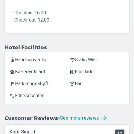
Check-in:
16:00
Check-out:
12:00
Hotel Facilities
Handicapvenligt
Gratis WiFi
accessible
wifi
Kæledyr tilladt
Elbil lader
pets
ev_station
Parkeringsafgift
Bar
local_parking
local_bar
Fitnesscenter
fitness_center
See more reviews
Customer Reviews
Knut Sigurd