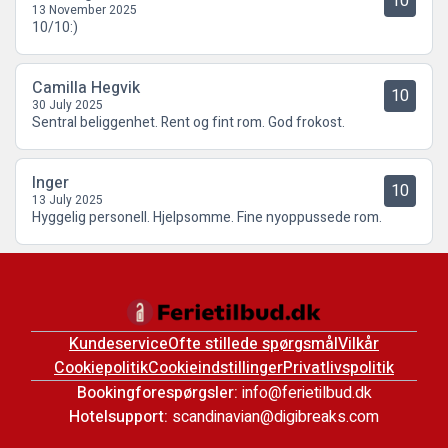
10
13 November 2025
10/10:)
Camilla Hegvik
10
30 July 2025
Sentral beliggenhet. Rent og fint rom. God frokost.
Inger
10
13 July 2025
Hyggelig personell. Hjelpsomme. Fine nyoppussede rom.
Kundeservice
Ofte stillede spørgsmål
Vilkår
Cookiepolitik
Cookieindstillinger
Privatlivspolitik
Bookingforespørgsler:
info@ferietilbud.dk
Hotelsupport:
scandinavian@digibreaks.com