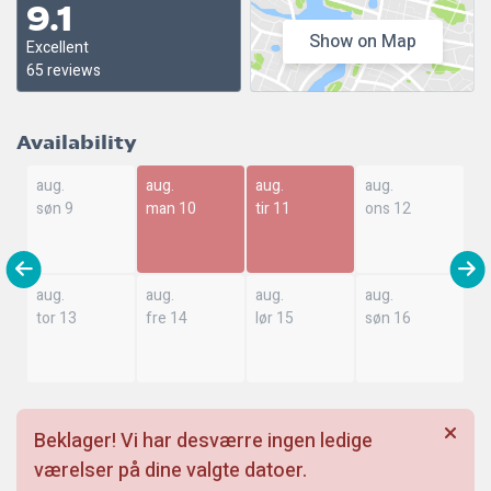
9.1
Show on Map
Excellent
65 reviews
Availability
aug.
aug.
aug.
aug.
søn 9
man 10
tir 11
ons 12
aug.
aug.
aug.
aug.
tor 13
fre 14
lør 15
søn 16
Beklager! Vi har desværre ingen ledige
værelser på dine valgte datoer.