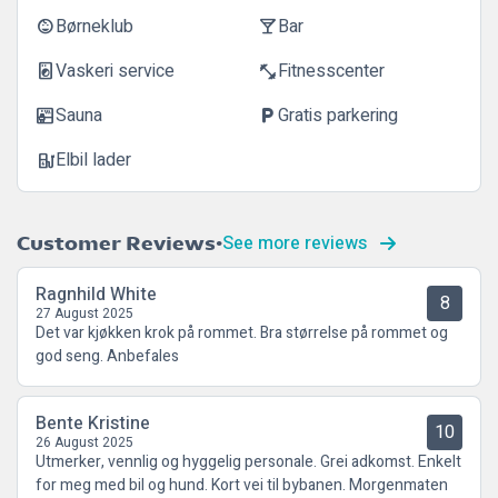
Børneklub
Bar
child_care
local_bar
Vaskeri service
Fitnesscenter
local_laundry_service
fitness_center
Sauna
Gratis parkering
sauna
local_parking
Elbil lader
ev_station
See more reviews
Customer Reviews
Ragnhild White
8
27 August 2025
Det var kjøkken krok på rommet. Bra størrelse på rommet og
god seng. Anbefales
Bente Kristine
10
26 August 2025
Utmerker, vennlig og hyggelig personale. Grei adkomst. Enkelt
for meg med bil og hund. Kort vei til bybanen. Morgenmaten