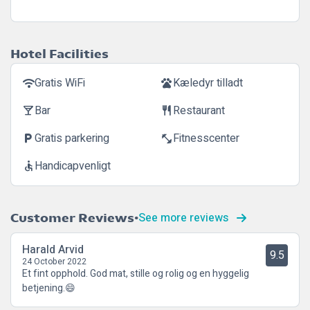
Hotel Facilities
Gratis WiFi
Kæledyr tilladt
wifi
pets
Bar
Restaurant
local_bar
restaurant
Gratis parkering
Fitnesscenter
local_parking
fitness_center
Handicapvenligt
accessible
See more reviews
Customer Reviews
Harald Arvid
9.5
24 October 2022
Et fint opphold. God mat, stille og rolig og en hyggelig
betjening.😄