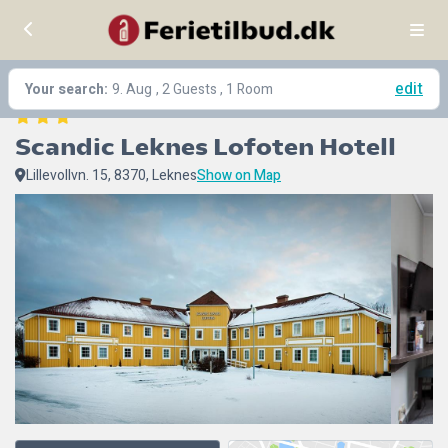
edit
Your search:
9. Aug
, 2 Guests , 1 Room
Scandic Leknes Lofoten Hotell
Lillevollvn. 15, 8370, Leknes
Show on Map