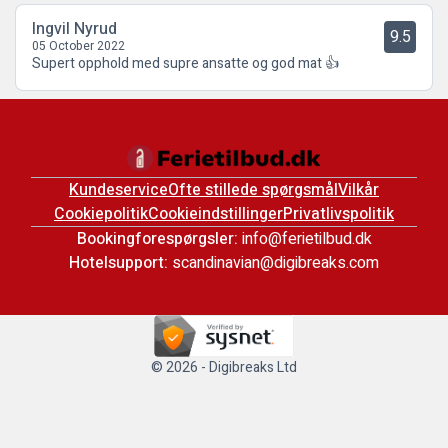
Ingvil Nyrud
9.5
05 October 2022
Supert opphold med supre ansatte og god mat 👍
Kundeservice
Ofte stillede spørgsmål
Vilkår
Cookiepolitik
Cookieindstillinger
Privatlivspolitik
Bookingforespørgsler:
info@ferietilbud.dk
Hotelsupport:
scandinavian@digibreaks.com
© 2026 - Digibreaks Ltd