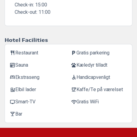
Check-in:
15:00
Check-out:
11:00
Hotel Facilities
Restaurant
Gratis parkering
restaurant
local_parking
Sauna
Kæledyr tilladt
sauna
pets
Ekstraseng
Handicapvenligt
bed
accessible
Elbil lader
Kaffe/Te på værelset
ev_station
coffee
Smart-TV
Gratis WiFi
tv
wifi
Bar
local_bar