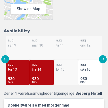
Show on Map
Availability
aug.
aug.
aug.
aug.
søn 9
man 10
tir 11
ons 12
aug.
aug.
aug.
aug.
tor 13
fre 14
lør 15
søn 16
980
980
980
DKK
DKK
DKK
Der er 1 værelsesmuligheder tilgængelige
Sjøberg Hotell
Dobbeltværelse med morgenmad