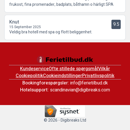
frukost, fina promenader, badplats, båthamn o härligt SPA
Knut
9.5
15 September 2025
Veldig bra hotell med spa og flott beliggenhet.
Kundeservice
Ofte stillede spørgsmål
Vilkår
Cookiepolitik
Cookieindstillinger
Privatlivspolitik
Bookingforespørgsler:
info@ferietilbud.dk
Hotelsupport:
scandinavian@digibreaks.com
© 2026 - Digibreaks Ltd