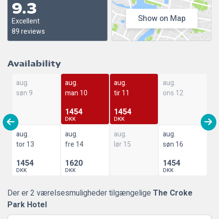
9.3
Show on Map
Excellent
89 reviews
Availability
aug.
aug.
aug.
aug.
søn 9
man 10
tir 11
ons 12
1454
1454
DKK
DKK
aug.
aug.
aug.
aug.
tor 13
fre 14
lør 15
søn 16
1454
1620
1454
DKK
DKK
DKK
Der er 2 værelsesmuligheder tilgængelige
The Croke
Park Hotel