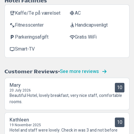
Hotel Facilities
Kaffe/Te på værelset
AC
coffee
ac_unit
Fitnesscenter
Handicapvenligt
fitness_center
accessible
Parkeringsafgift
Gratis WiFi
local_parking
wifi
Smart-TV
tv
See more reviews
Customer Reviews
Mary
10
20 July 2026
Beautiful Hotel, lovely breakfast, very nice staff, comfortable
rooms.
Kathleen
10
19 November 2025
Hotel and staff were lovely. Check in was 3 and not before