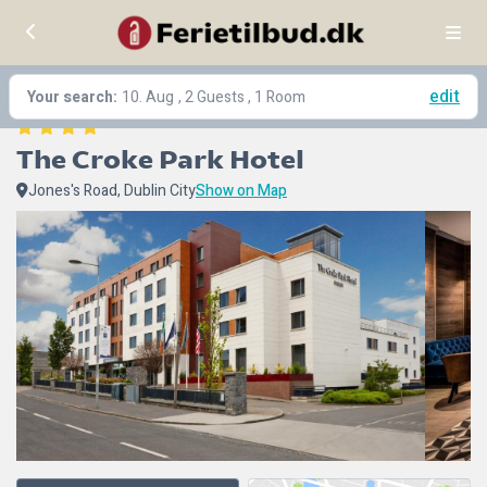
edit
Your search:
10. Aug
, 2 Guests , 1 Room
The Croke Park Hotel
Jones's Road, Dublin City
Show on Map