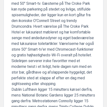
med 50" Smart-tv. Gæsterne på The Croke Park
kan nyde parkering på stedet og livlige, stilfulde
spisemuligheder, der ligger kun en kort gåtur fra
den ikoniske O'Connell Street og trendy
Drumcondra. Hvert værelse på The Croke Park
Hotel er luksuriøst møbleret og har komfortable
senge med andedunsdyner og eget badeværelse
med luksuriøse toiletartikler. Værelserne har også
store 50" Smart-tv'er med Chromecast-funktioner
og gratis højhastigheds-Wi-Fi overalt på hotellet.
Sidelinjen serverer irske favoritter med et
moderne twist i et livligt, hele dagen rum med en
stor bar, gårdhave og afslappende hyggeligt, det
perfekte sted at slappe af efter en dag med
sightseeing eller shopping.
Dublin Lufthavn ligger 15 minutters kørsel derfra,
mens National Botanic Gardens ligger 25 minutters
gang derfra. Metrostationen Connolly ligger 15
minutters gang derfra, mens Trinity College Dublin