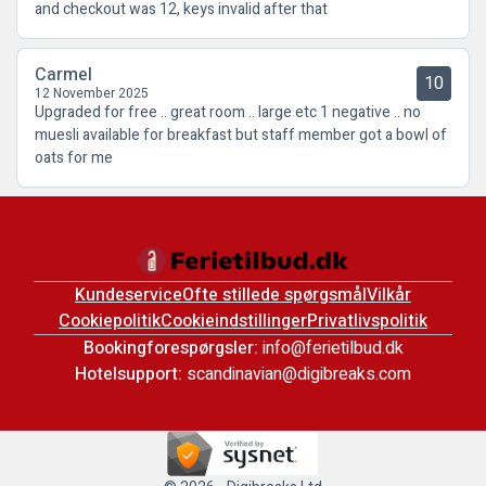
and checkout was 12, keys invalid after that
Carmel
10
12 November 2025
Upgraded for free .. great room .. large etc 1 negative .. no
muesli available for breakfast but staff member got a bowl of
oats for me
Kundeservice
Ofte stillede spørgsmål
Vilkår
Cookiepolitik
Cookieindstillinger
Privatlivspolitik
Bookingforespørgsler:
info@ferietilbud.dk
Hotelsupport:
scandinavian@digibreaks.com