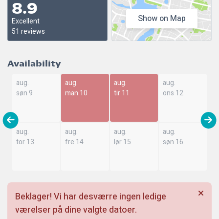
8.9
Show on Map
Excellent
51 reviews
Availability
aug.
aug.
aug.
aug.
søn 9
man 10
tir 11
ons 12
aug.
aug.
aug.
aug.
tor 13
fre 14
lør 15
søn 16
Beklager! Vi har desværre ingen ledige
værelser på dine valgte datoer.