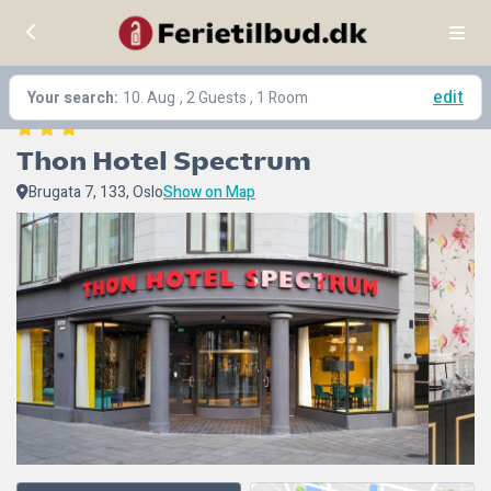
edit
Your search:
10. Aug
, 2 Guests , 1 Room
Thon Hotel Spectrum
Brugata 7, 133, Oslo
Show on Map