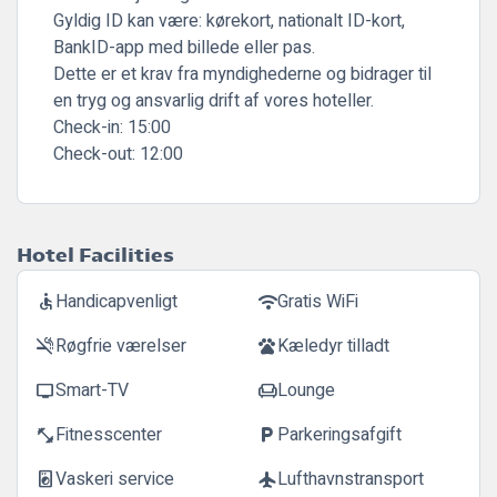
Gyldig ID kan være: kørekort, nationalt ID-kort,
BankID-app med billede eller pas.
Dette er et krav fra myndighederne og bidrager til
en tryg og ansvarlig drift af vores hoteller.
Check-in:
15:00
Check-out:
12:00
Hotel Facilities
Handicapvenligt
Gratis WiFi
accessible
wifi
Røgfrie værelser
Kæledyr tilladt
smoke_free
pets
Smart-TV
Lounge
tv
chair
Fitnesscenter
Parkeringsafgift
fitness_center
local_parking
Vaskeri service
Lufthavnstransport
local_laundry_service
flight