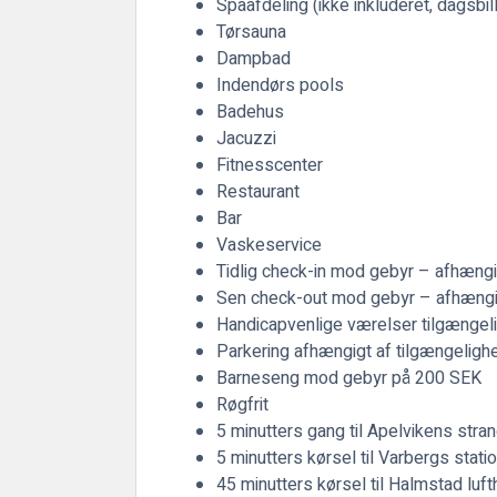
Spaafdeling (ikke inkluderet, dagsbi
Tørsauna
Dampbad
Indendørs pools
Badehus
Jacuzzi
Fitnesscenter
Restaurant
Bar
Vaskeservice
Tidlig check-in mod gebyr – afhængi
Sen check-out mod gebyr – afhængig
Handicapvenlige værelser tilgængel
Parkering afhængigt af tilgængeligh
Barneseng mod gebyr på 200 SEK
Røgfrit
5 minutters gang til Apelvikens stra
5 minutters kørsel til Varbergs stati
45 minutters kørsel til Halmstad luf