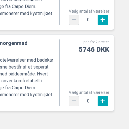
 fra Carpe Diem.
Vælg antal af værelser
harmonerer med kystmiljøet
0
g morgenmad
pris for 2 nætter.
5746 DKK
hotelværelser med badekar
erne består af et separat
med siddeområde. Hvert
 sover komfortabelt i
 fra Carpe Diem.
Vælg antal af værelser
harmonerer med kystmiljøet
0