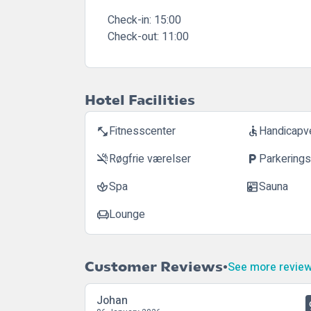
Check-in:
15:00
Check-out:
11:00
Hotel Facilities
Fitnesscenter
Handicapve
fitness_center
accessible
Røgfrie værelser
Parkerings
smoke_free
local_parking
Spa
Sauna
spa
sauna
Lounge
chair
Customer Reviews
See more revie
Johan