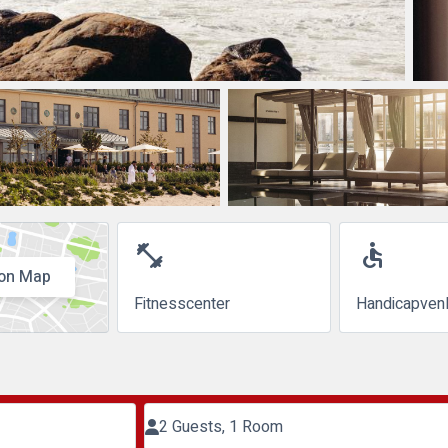
fitness_center
accessible
on Map
Fitnesscenter
Handicapvenl
2 Guests, 1 Room