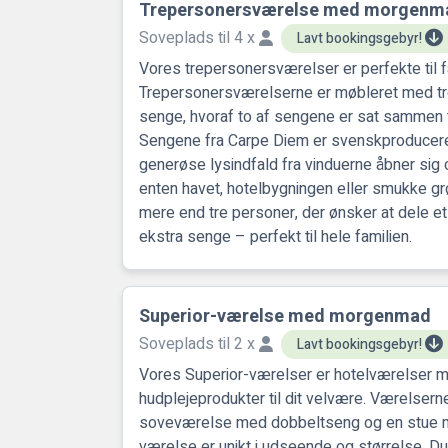
Trepersonersværelse med morgenm
Soveplads til 4 x
Lavt bookingsgebyr!
Vores trepersonersværelser er perfekte til fa
Trepersonersværelserne er møbleret med tr
senge, hvoraf to af sengene er sat sammen t
Sengene fra Carpe Diem er svenskproduce
generøse lysindfald fra vinduerne åbner sig 
enten havet, hotelbygningen eller smukke gr
mere end tre personer, der ønsker at dele et 
ekstra senge – perfekt til hele familien.
Superior-værelse med morgenmad
Soveplads til 2 x
Lavt bookingsgebyr!
Vores Superior-værelser er hotelværelser 
hudplejeprodukter til dit velvære. Værelsern
soveværelse med dobbeltseng og en stue 
værelse er unikt i udseende og størrelse. Du