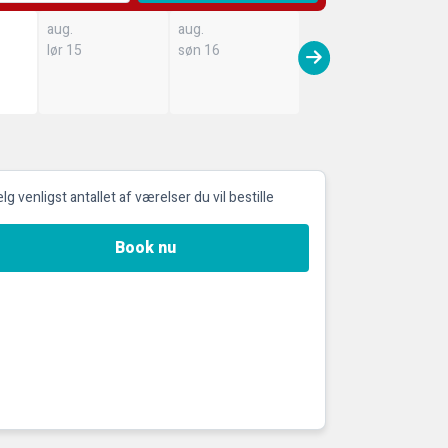
aug.
aug.
lør 15
søn 16
g venligst antallet af værelser du vil bestille
Book nu