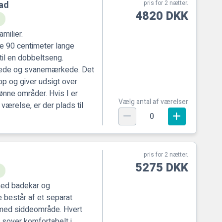
ad
pris for 2 nætter.
4820 DKK
milier.
e 90 centimeter lange
il en dobbeltseng.
rede og svanemærkede. Det
op og giver udsigt over
ønne områder. Hvis I er
Vælg antal af værelser
værelse, er der plads til
0
pris for 2 nætter.
5275 DKK
med badekar og
e består af et separat
med siddeområde. Hvert
 sover komfortabelt i