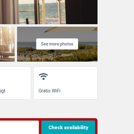
See more photos
wifi
igt
Gratis WiFi
Check availability