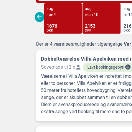
aug.
aug.
aug.
søn 9
man 10
tir 1
1676
2153
216
DKK
DKK
DKK
Der er 4 værelsesmuligheder tilgængelige
Var
Dobbeltværelse Villa Apelviken me
Soveplads til 2 x
Lavt bookingsgebyr!
Værelserne i Villa Apelviken er indrettet i mod
eller to personer. Villa Apelviken er et fritl
50 meter fra hotellets hovedbygning. Værel
senge, der er skubbet sammen til en dobbel
Diem er svenskproducerede og svanemærkede
ekstra senge ved booking til mere end to pe