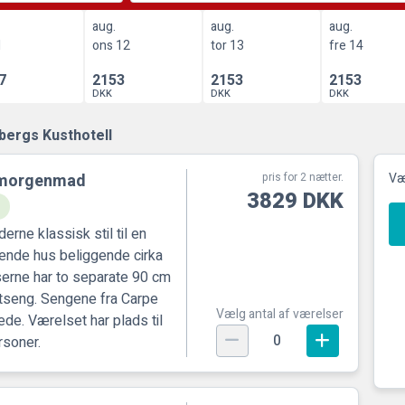
aug.
aug.
aug.
1
ons 12
tor 13
fre 14
7
2153
2153
2153
DKK
DKK
DKK
bergs Kusthotell
d morgenmad
pris for 2 nætter.
Væl
3829 DKK
erne klassisk stil til en
iggende hus beliggende cirka
serne har to separate 90 cm
tseng. Sengene fra Carpe
Vælg antal af værelser
. Værelset har plads til
0
rsoner.