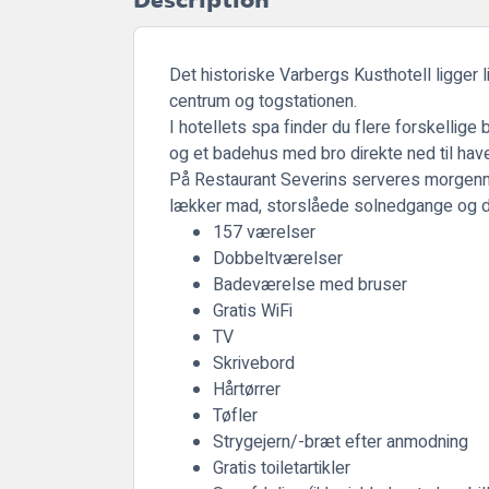
Description
Det historiske Varbergs Kusthotell ligger li
centrum og togstationen.
I hotellets spa finder du flere forskelli
og et badehus med bro direkte ned til have
På Restaurant Severins serveres morgenma
lækker mad, storslåede solnedgange og d
157 værelser
Dobbeltværelser
Badeværelse med bruser
Gratis WiFi
TV
Skrivebord
Hårtørrer
Tøfler
Strygejern/-bræt efter anmodning
Gratis toiletartikler