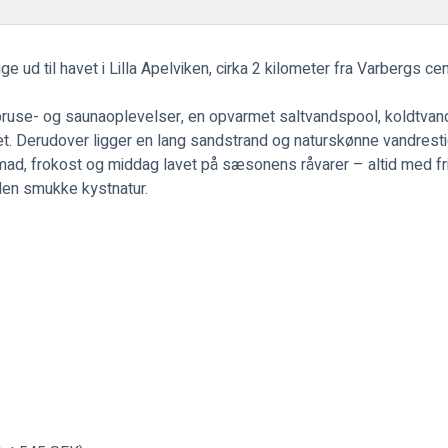
ge ud til havet i Lilla Apelviken, cirka 2 kilometer fra Varbergs c
ge bruse- og saunaoplevelser, en opvarmet saltvandspool, koldtvan
t. Derudover ligger en lang sandstrand og naturskønne vandrestie
d, frokost og middag lavet på sæsonens råvarer – altid med fr
en smukke kystnatur.