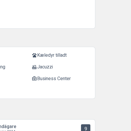
Kæledyr tilladt
pets
ing
Jacuzzi
hot_tub
Business Center
business_center
ndägare
9