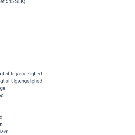
llet 545 SEK)
gt af tilgængelighed
t af tilgængelighed
ige
ed
nd
on
thavn