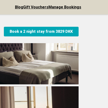
Blog
Gift Vouchers
Manage Bookings
Book a 2 night stay from
3829 DKK