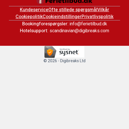
Kundeservice
Ofte stillede spørgsmål
Vilkår
Cookiepolitik
Cookieindstillinger
Privatlivspolitik
Bookingforespørgsler:
info@ferietilbud.dk
Hotelsupport:
scandinavian@digibreaks.com
© 2026 - Digibreaks Ltd