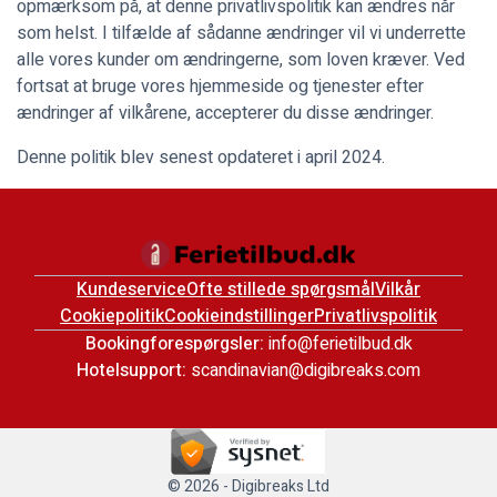
opmærksom på, at denne privatlivspolitik kan ændres når
som helst. I tilfælde af sådanne ændringer vil vi underrette
alle vores kunder om ændringerne, som loven kræver. Ved
fortsat at bruge vores hjemmeside og tjenester efter
ændringer af vilkårene, accepterer du disse ændringer.
Denne politik blev senest opdateret i april 2024.
Kundeservice
Ofte stillede spørgsmål
Vilkår
Cookiepolitik
Cookieindstillinger
Privatlivspolitik
Bookingforespørgsler:
info@ferietilbud.dk
Hotelsupport:
scandinavian@digibreaks.com
© 2026 - Digibreaks Ltd