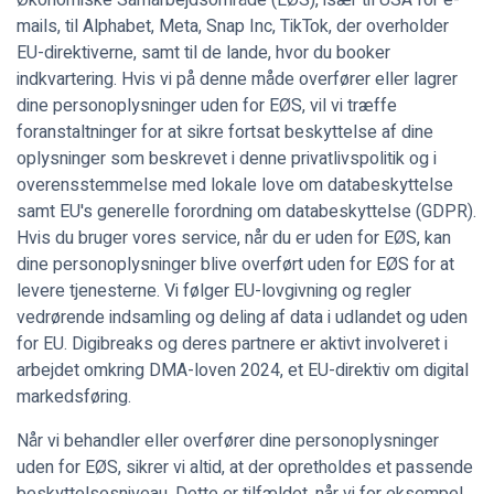
Økonomiske Samarbejdsområde (EØS), især til USA for e-
mails, til Alphabet, Meta, Snap Inc, TikTok, der overholder
EU-direktiverne, samt til de lande, hvor du booker
indkvartering. Hvis vi på denne måde overfører eller lagrer
dine personoplysninger uden for EØS, vil vi træffe
foranstaltninger for at sikre fortsat beskyttelse af dine
oplysninger som beskrevet i denne privatlivspolitik og i
overensstemmelse med lokale love om databeskyttelse
samt EU's generelle forordning om databeskyttelse (GDPR).
Hvis du bruger vores service, når du er uden for EØS, kan
dine personoplysninger blive overført uden for EØS for at
levere tjenesterne. Vi følger EU-lovgivning og regler
vedrørende indsamling og deling af data i udlandet og uden
for EU. Digibreaks og deres partnere er aktivt involveret i
arbejdet omkring DMA-loven 2024, et EU-direktiv om digital
markedsføring.
Når vi behandler eller overfører dine personoplysninger
uden for EØS, sikrer vi altid, at der opretholdes et passende