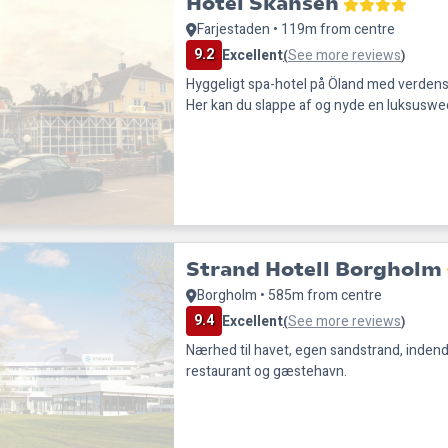
Hotel Skansen
Farjestaden • 119m from centre
9.2
Excellent
See more reviews
(
)
Hyggeligt spa-hotel på Öland med verdens
Her kan du slappe af og nyde en luksusw
Strand Hotell Borgholm
Borgholm • 585m from centre
9.4
Excellent
See more reviews
(
)
Nærhed til havet, egen sandstrand, indend
restaurant og gæstehavn.