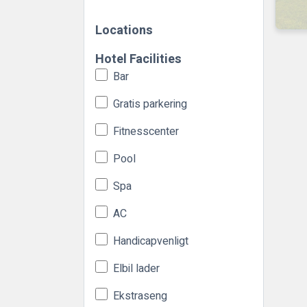
Locations
Hotel Facilities
Bar
Gratis parkering
Fitnesscenter
Pool
Spa
AC
Handicapvenligt
Elbil lader
Ekstraseng