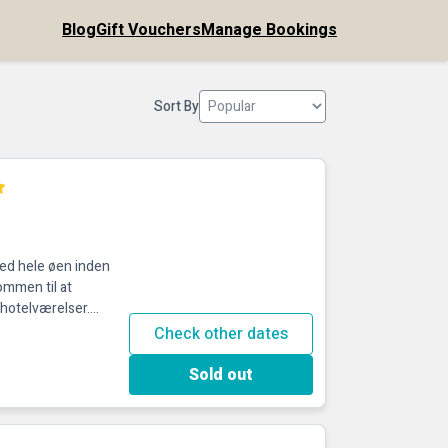
Blog
Gift Vouchers
Manage Bookings
Sort By
med hele øen inden
ommen til at
 hotelværelser.
f ​​vores to-etagers
Check other dates
smukke bjælkelofter.
g havudsigt, og du
Sold out