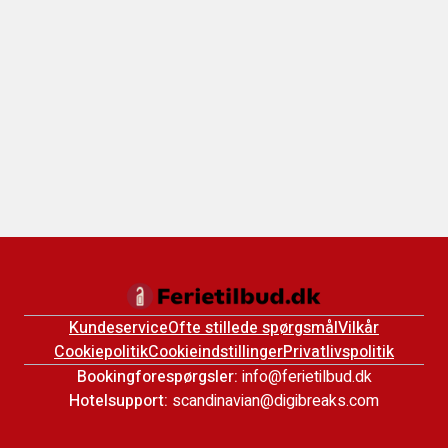
Kundeservice
Ofte stillede spørgsmål
Vilkår
Cookiepolitik
Cookieindstillinger
Privatlivspolitik
Bookingforespørgsler:
info@ferietilbud.dk
Hotelsupport:
scandinavian@digibreaks.com