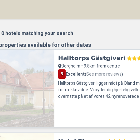
:
0
hotels matching your search
properties available for other dates
Halltorps Gästgiveri
Borgholm • 9.8km from centre
9
Excellent
See more reviews
(
)
Halltorps Gästgiveri ligger midt på Öland 
for rækkevidde. Vi byder dig hjertelig velk
overnatte på et af vores 42 nyrenoverede
Alternativt kan du vælge at tjekke ind i en a
suiter, kendetegnet ved højt til loftet og 
Nogle af vores værelser byder på en utroli
kan starte din dag med en lækker mor